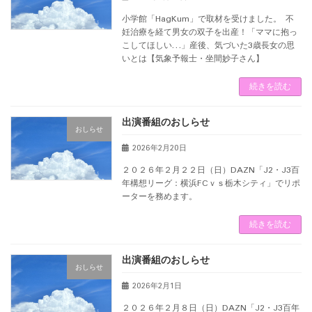
小学館「HagKum」で取材を受けました。 不
妊治療を経て男女の双子を出産！「ママに抱っ
こしてほしい…」産後、気づいた3歳長女の思
いとは【気象予報士・坐間妙子さん】
続きを読む
出演番組のおしらせ
おしらせ
2026年2月20日
２０２６年２月２２日（日）DAZN「J2・J3百
年構想リーグ：横浜FCｖｓ栃木シティ」でリポ
ーターを務めます。
続きを読む
出演番組のおしらせ
おしらせ
2026年2月1日
２０２６年２月８日（日）DAZN「J2・J3百年