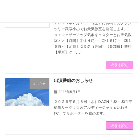
イベントのおしらせ
未分類
2026年6月5日
２０２５年６月１３日（土）に川崎市のグラン
ツリー武蔵小杉でお天気教室を開催します。
＜＜ウェザーマップ気象キャスターとお天気教
室＞＞【時間】①１４時～ ②１５時～ ③１
６時～【定員】２５名（各回）【参加費】無料
【場所】グ […]
続きを読む
出演番組のおしらせ
おしらせ
2026年5月1日
２０２６年５月６日（水）DAZN「J2・J3百年
構想リーグ：大宮アルディージャｖｓいわき
FC」でリポーターを務めます。
続きを読む