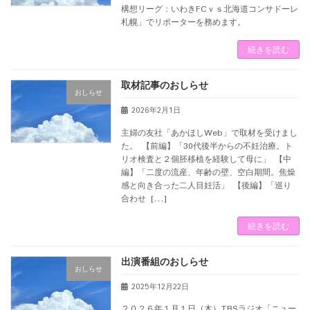
構想リーグ：いわきFCｖｓ北海道コンサドーレ
札幌」でリポーターを務めます。
続きを読む
取材記事のおしらせ
おしらせ
2026年2月1日
主婦の友社「あかほしWeb」で取材を受けまし
た。 【前編】「30代後半からの不妊治療。ト
リオ検査と２個胚移植を経験して母に」 【中
編】「二度の流産、年齢の壁、空白期間。焦燥
感と向き合った二人目妊活」 【後編】「巡り
合わせ […]
続きを読む
出演番組のおしらせ
おしらせ
2025年12月22日
２０２６年１月１日（木）TBSラジオ「ニュー