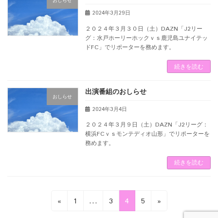
おしらせ
2024年3月29日
２０２４年３月３０日（土）DAZN「J2リー
グ：水戸ホーリーホックｖｓ鹿児島ユナイテッ
ドFC」でリポーターを務めます。
続きを読む
出演番組のおしらせ
おしらせ
2024年3月4日
２０２４年３月９日（土）DAZN「J2リーグ：
横浜FCｖｓモンテディオ山形」でリポーターを
務めます。
続きを読む
投
固
固
固
固
«
1
…
3
4
5
»
稿
定
定
定
定