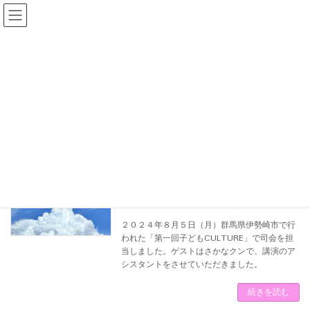
コ
ナ
ン
ビ
テ
ゲ
ン
ー
ツ
シ
へ
ョ
ス
ン
キ
に
ッ
移
伊勢崎市のイベントで司会
おしらせ
プ
動
2024年8月7日
２０２４年８月５日（月）群馬県伊勢崎市で行
われた「第一回子どもCULTURE」で司会を担
当しました。ゲストはさかなクンで、講演のア
シスタントをさせていただきました。
続きを読む